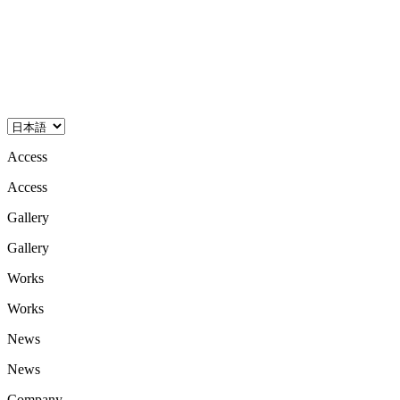
A
c
c
e
s
s
A
c
c
e
s
s
G
a
l
l
e
r
y
G
a
l
l
e
r
y
W
o
r
k
s
W
o
r
k
s
N
e
w
s
N
e
w
s
C
o
m
p
a
n
y