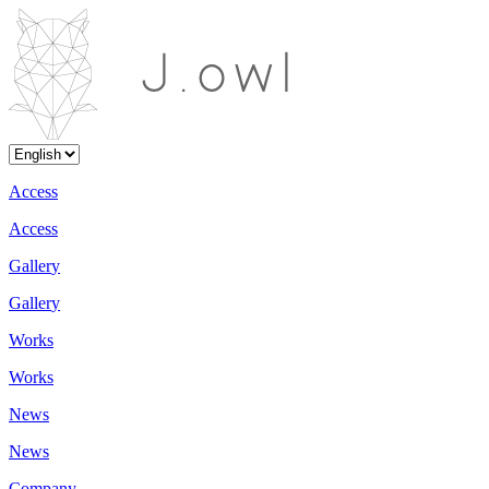
A
c
c
e
s
s
A
c
c
e
s
s
G
a
l
l
e
r
y
G
a
l
l
e
r
y
W
o
r
k
s
W
o
r
k
s
N
e
w
s
N
e
w
s
C
o
m
p
a
n
y